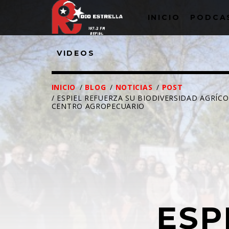
INICIO
PODCA
VIDEOS
INICIO
/
BLOG
/
NOTICIAS
/
POST
/ ESPIEL REFUERZA SU BIODIVERSIDAD AGRÍ
CENTRO AGROPECUARIO
NOW ON AIR
C
T
ESP