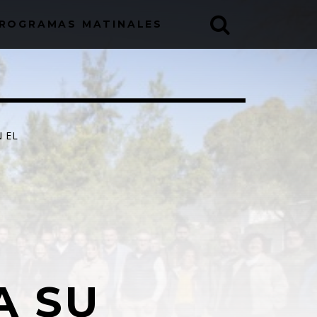
ROGRAMAS MATINALES
 EL
 :
sapp
A SU