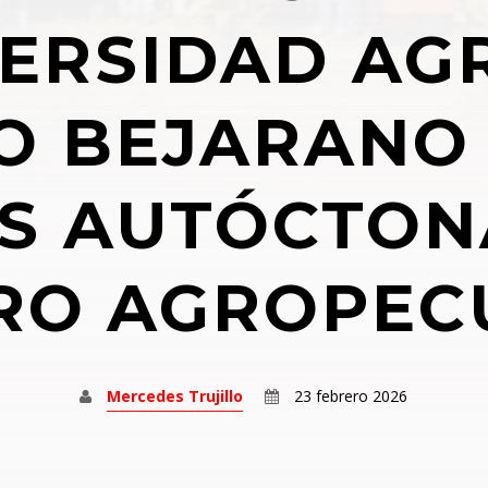
06:00
08:00
ERSIDAD AG
HIPSTER MORNING
08:00
11:00
O BEJARANO
CONEXIÓN 29
11:00
13:00
S AUTÓCTON
DESCUBRE BY TOP
PLAYLISTS
RO AGROPEC
13:00
15:00
Mercedes Trujillo
23 febrero 2026