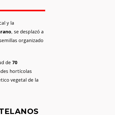
al y la
arano
, se desplazó a
 semillas organizado
tud de
70
ades hortícolas
tico vegetal de la
RTELANOS