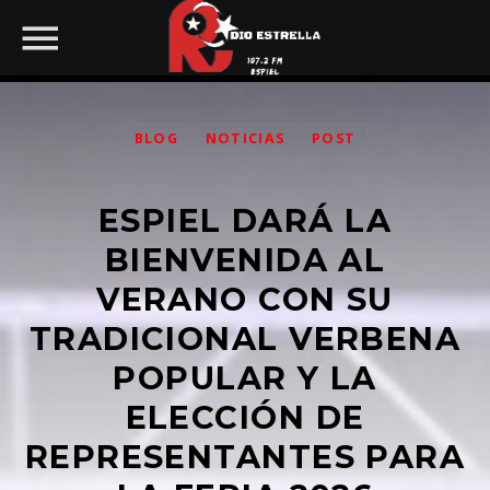
BLOG
NOTICIAS
POST
NOW ON AIR
ESPIEL DARÁ LA
COMPARTIR ESTA PÁGINA EN :
BUSCAR EN LA WEB:
BIENVENIDA AL
UPCOMING SHOWS
VERANO CON SU
TRADICIONAL VERBENA
Twitter
LA ESTRELLA DE LA MAÑANA
POPULAR Y LA
10:00
14:00
Facebook
ELECCIÓN DE
12:00
13:00
REPRESENTANTES PARA
Pinterest