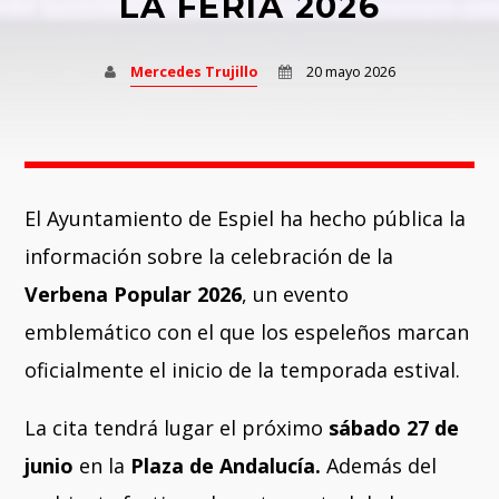
LA FERIA 2026
HIPSTER MORNING
07:00
10:00
Whatsapp
Mercedes Trujillo
20 mayo 2026
10:00
11:00
DESCUBRE BY TOP PLAYLISTS
11:00
15:45
El Ayuntamiento de Espiel ha hecho pública la
información sobre la celebración de la
15:45
18:00
Verbena Popular 2026
, un evento
emblemático con el que los espeleños marcan
oficialmente el inicio de la temporada estival.
La cita tendrá lugar el próximo
sábado 27 de
junio
en la
Plaza de Andalucía.
Además del